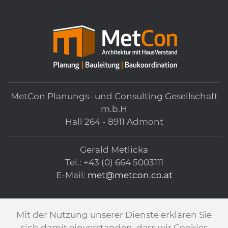
MetCon Planungs- und Consulting Gesellschaft
m.b.H
Hall 264 - 8911 Admont
Gerald Metlicka
Tel.: +43 (0) 664 5003111
E-Mail:
met@metcon.co.at
Mit der Nutzung unserer Dienste erklären Sie
Impressum
Datenschutz
Login
sich damit einverstanden, dass wir Cookies